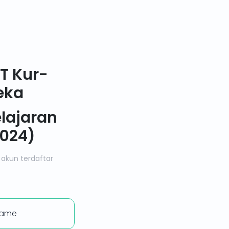
T Kur-
eka
lajaran
024)
akun terdaftar